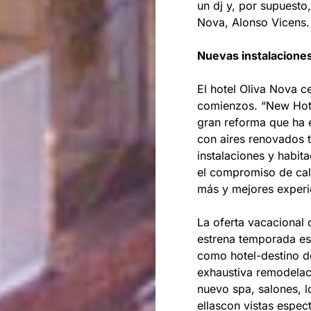
un dj y, por supuesto,
Nova, Alonso Vicens.
Nuevas instalaciones
El hotel Oliva Nova c
comienzos. “New Hote
gran reforma que ha 
con aires renovados 
instalaciones y habit
el compromiso de cali
más y mejores experi
La oferta vacacional 
estrena temporada es
como hotel-destino d
exhaustiva remodelaci
nuevo spa, salones, l
ellascon vistas espec