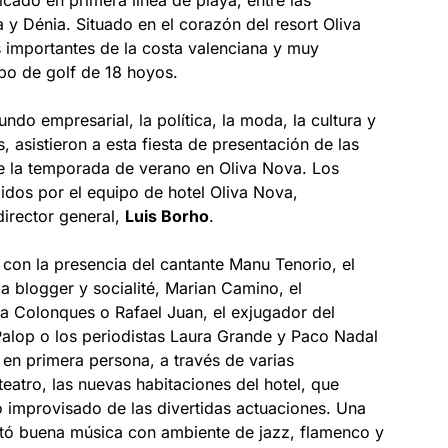
cado en primera línea de playa, entre las
 y Dénia. Situado en el corazón del resort Oliva
 importantes de la costa valenciana y muy
o de golf de 18 hoyos.
ndo empresarial, la política, la moda, la cultura y
s, asistieron a esta fiesta de presentación de las
re la temporada de verano en Oliva Nova. Los
bidos por el equipo de hotel Oliva Nova,
director general,
Luis Borho
.
con la presencia del cantante Manu Tenorio, el
a blogger y socialité, Marian Camino, el
a Colonques o Rafael Juan, el exjugador del
Palop o los periodistas Laura Grande y Paco Nadal
en primera persona, a través de varias
eatro, las nuevas habitaciones del hotel, que
o improvisado de las divertidas actuaciones. Una
altó buena música con ambiente de jazz, flamenco y