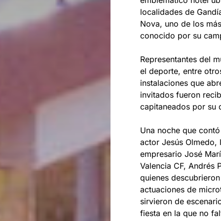
emblemático hotel ubi
localidades de Gandía
Nova, uno de los más
conocido por su camp
Representantes del mu
el deporte, entre otro
instalaciones que ab
invitados fueron reci
capitaneados por su 
Una noche que contó 
actor Jesús Olmedo, l
empresario José Marí
Valencia CF, Andrés 
quienes descubrieron 
actuaciones de microt
sirvieron de escenari
fiesta en la que no f