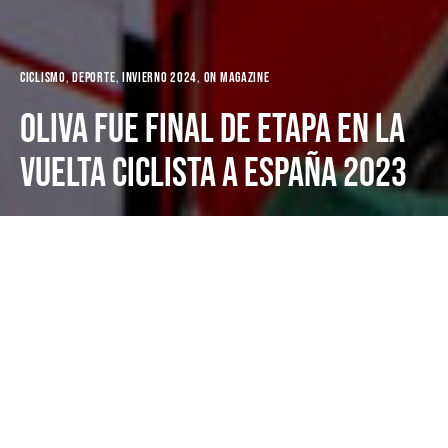
Ciclismo
Deporte
Invierno 2024
ON MAGAZINE
Oliva fue final de etapa en la
Vuelta Ciclista a España 2023
Dark
Portada
Deporte
Oliva Nova
27 de enero de 2024
2 minutos de lectura
Diversos equipos de la ronda ciclista eligieron
Oliva Nova para reponer energías.