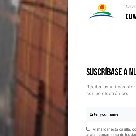
Auto
Oliv
Suscríbase a n
Reciba las últimas ofe
correo electrónico.
Al marcar esta casilla, c
al almacenamiento de los dat