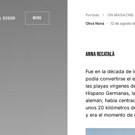
Portada
ON MAGAZINE
Menu
Buscar
Oliva Nova
12 de agosto 
Anna Recatalà
Fue en la década de l
podía convertirse el 
las playas vírgenes 
Hispano Germanas, l
alemán, había centrad
unos 20 kilómetros d
y era el momento de d