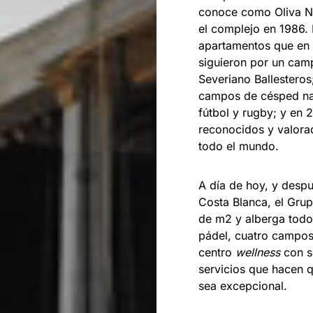
conoce como Oliva No
el complejo en 1986. 
apartamentos que en 1
siguieron por un cam
Severiano Ballesteros
campos de césped nat
fútbol y rugby; y en 
reconocidos y valorad
todo el mundo.
A día de hoy, y despu
Costa Blanca, el Gru
de m2 y alberga todo 
pádel, cuatro campos
centro
wellness
con s
servicios que hacen q
sea excepcional.