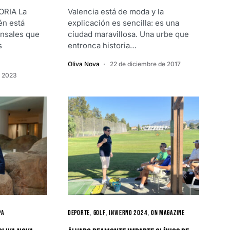
RIA La
Valencia está de moda y la
én está
explicación es sencilla: es una
nsales que
ciudad maravillosa. Una urbe que
s
entron­ca historia…
Oliva Nova
22 de diciembre de 2017
e 2023
pa
Deporte
Golf
Invierno 2024
ON MAGAZINE