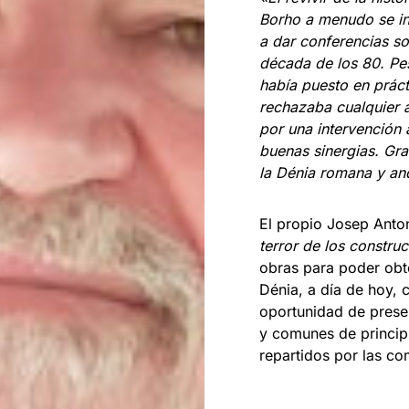
Borho a menudo se int
a dar conferencias so
década de los 80. Pes
había puesto en práct
rechazaba cualquier 
por una intervención
buenas sinergias. Gr
la Dénia romana y and
El propio Josep Anto
terror de los constru
obras para poder obt
Dénia, a día de hoy, 
oportunidad de prese
y comunes de principi
repartidos por las co