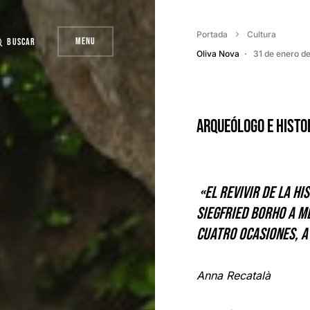
Portada
Cultura
Menu
Buscar
Oliva Nova
31 de enero d
Arqueólogo e histo
«El revivir de la hi
Siegfried Borho a m
cuatro ocasiones, a
Anna Recatalà