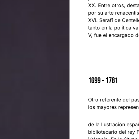
XX. Entre otros, dest
por su arte renacenti
XVI. Serafí de Centel
tanto en la política 
V, fue el encargado de
1699 – 1781
Otro referente del pa
los mayores represen
de la Ilustración esp
bibliotecario del rey 